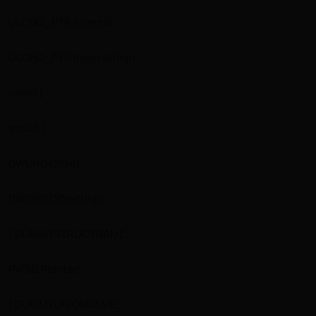
ULONG_PTR Internal;
ULONG_PTR InternalHigh;
union {
struct {
DWORD Offset;
DWORD OffsetHigh;
} DUMMYSTRUCTNAME;
PVOID Pointer;
} DUMMYUNIONNAME;