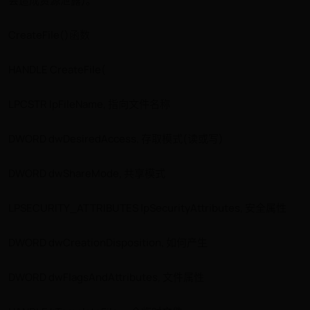
会造成资源泄露)。
CreateFile()函数
HANDLE CreateFile(
LPCSTR lpFileName, 指向文件名称
DWORD dwDesiredAccess, 存取模式(读或写)
DWORD dwShareMode, 共享模式
LPSECURITY_ATTRIBUTES lpSecurityAttributes, 安全属性
DWORD dwCreationDisposition, 如何产生
DWORD dwFlagsAndAttributes, 文件属性