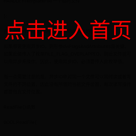
HANDLE hTemplateFile 一个临时文件
);
点击进入首页
各个参数的详细介绍请看此函数的声明处的解释。
如果想要使用异步IO，则形参dwFlagsAndAttributes是关键。
如果此值传入了枚举FILE_FLAG_OVERLAPPED，则此文件就可
以用异步来操作。因此，使用异步IO，必须要传入此枚举值。
有一点需要注意的是，异步IO中对同一个文件可以同时读或者写
文件的不同位置，因此没有所谓的当前文件位置，每次读写操作
都要包含文件位置。
ReadFile()函数
BOOL ReadFile(