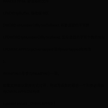
HANDLE hFile, 要读取的文件
LPVOID lpBuffer, 接收缓冲区
DWORD nNumberOfBytesToRead, 将要读取的字节数
LPDWORD lpNumberOfBytesRead, 实际读取的字节个数的地址
LPOVERLAPPED lpOverlapped 指向overlapped结构体
);
WriteFile()形参与ReadFile()一致。
如果文件是以异步方式打开，则读写函数的最后一个形参必须指
向OVERLAPPED结构体：
typedef struct _OVERLAPPED {