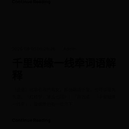
Continue Reading
2026-08-03 08:28:26
Admin
千里姻缘一线牵词语解
释
（谚语）​比喻有缘的男女，即使相隔千里，也可以结为
夫妻。《红楼梦．第五七回》：「自古道：『千里姻缘
一线牵』，管姻缘的有一位月下
Continue Reading