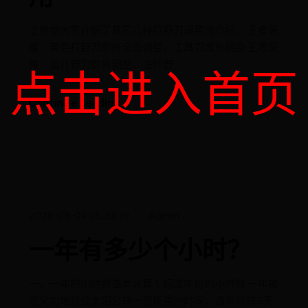
之前给大家介绍了其它几种打野刀调整的介绍。 王者荣
耀：黄色打野刀即将全面调整，工具刀咸鱼翻身 王者荣
耀：蓝打野刀即将调整，法师野
点击进入首页
Continue Reading
2026-08-04 05:33:19
Admin
一年有多少个小时？
一、一年的小时数基本计算 1. 标准年份的小时数 一年被
定义为地球绕太阳公转一周所需的时间，通常以365天