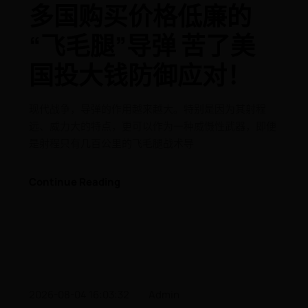
多国购买价格低廉的
“飞毛腿”导弹 苦了美
国投大钱防御应对！
现代战争，导弹的作用越来越大。特别是因为其射程
远、威力大的特点，更可以作为一种威慑性武器，即便
是射程只有几百公里的飞毛腿战术导
Continue Reading
2026-08-04 16:03:32
Admin