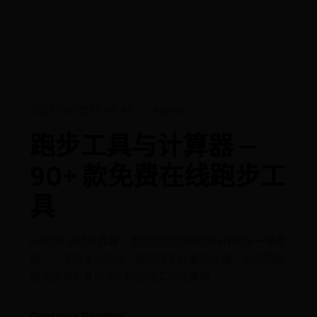
2026-08-03 17:45:47
Admin
跑步工具与计算器 —
90+ 款免费在线跑步工
具
HYROX 成绩计算器 — 跑者估算完赛时间 HYROX 一半是
跑、一半是 8 个站点，跑得快不代表站点强。用你的路
跑成绩加力量自评，给出诚实的完赛时
Continue Reading