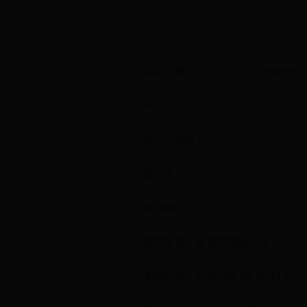
2025-08-09 03:44:52
Admin
纭
纭字的读音为 yún
取名五行：
木 偏旁为：纟
康熙字体：紜 康熙笔画：10
更新时间：2025-08-06 09:51:47