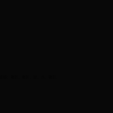
ˊ 笔顺：撇折、撇折、提、点、撇折、