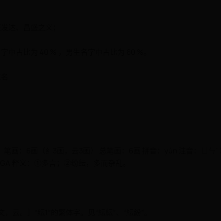
旺发达、昌盛之义；
占比为 40 % ，男生名字中占比为 60 %。
取名
笔画：6画（纟3画，云3画） 总笔画：6画 拼音：yún 注音：ㄩㄣ
XA或XGA 释义：①多言；②纷纭，多而杂乱。
文，云。］“纭1”的繁体字。见“紜紜”、“紜紛”。