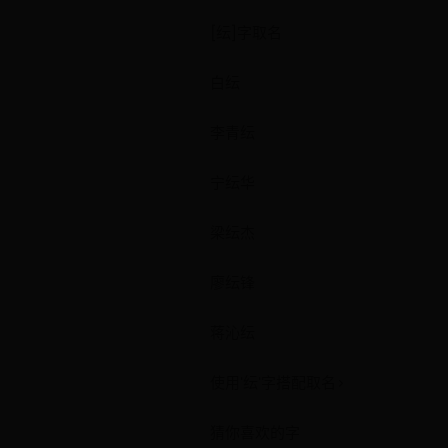
[纭]字取名
白纭
李青纭
宁纭华
梁纭杰
廖纭锋
蒋沁纭
使用'纭'字搭配取名>
猜你喜欢的字