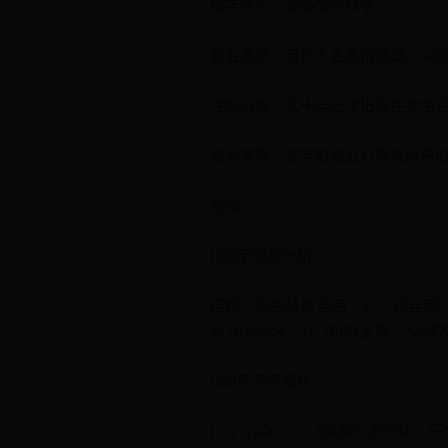
纭字含义：指多盛的样子。
取名寓意：用作人名意指繁盛、兴
性别分析：近十年纭字出现在女生名字中
取名推荐：定字取名五行取名周易
查询
[纭]字要素分析
结构：左右结构 部首：纟（绞丝旁） 
点 Unicode：U+7EB0 五笔：
[纭]字字典解析
[①]［yún］［《廣韻》王分切，平