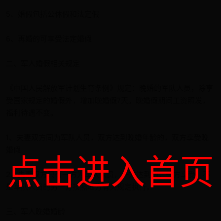
5、婚假包括公休假和法定假
6、再婚的可享受法定婚假
二、军人婚假相关规定
《中国人民解放军计划生育条例》规定：晚婚的军队人员，除享
受国家规定的婚假外，增加晚婚假7天。晚婚假期间工资照发，
福利待遇不变。
1、夫妻双方同为军队人员，双方达到晚婚年龄的，双方享受晚
婚假
点击进入首页
2、夫妻双方只有一方为军队人员，一方达到的，一方享受。不
是军队人员的另一方按照地方有关规定执行。
三、军人晚婚婚龄